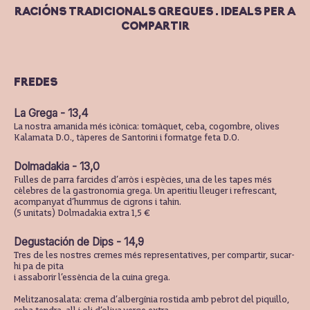
RACIÓNS TRADICIONALS GREGUES . IDEALS PER A
COMPARTIR
FREDES
La Grega - 13,4
La nostra amanida més icònica: tomàquet, ceba, cogombre, olives
Kalamata D.O., tàperes de Santorini i formatge feta D.O.
Dolmadakia - 13,0
Fulles de parra farcides d’arròs i espècies, una de les tapes més
cèlebres de la gastronomia grega. Un aperitiu lleuger i refrescant,
acompanyat d’hummus de cigrons i tahin.
(5 unitats) Dolmadakia extra 1,5 €
Degustación de Dips - 14,9
Tres de les nostres cremes més representatives, per compartir, sucar-
hi pa de pita
i assaborir l’essència de la cuina grega.
Melitzanosalata: crema d’albergínia rostida amb pebrot del piquillo,