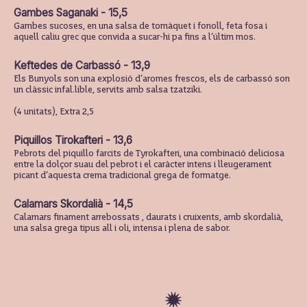
Gambes Saganaki - 15,5
Gambes sucoses, en una salsa de tomàquet i fonoll, feta fosa i
aquell caliu grec que convida a sucar-hi pa fins a l’últim mos.
Keftedes de Carbassó - 13,9
Els Bunyols son una explosió d’aromes frescos, els de carbassó son
un clàssic infal.lible, servits amb salsa tzatziki.
(4 unitats), Extra 2,5
Piquillos Tirokafteri - 13,6
Pebrots del piquillo farcits de Tyrokafteri, una combinació deliciosa
entre la dolçor suau del pebrot i el caràcter intens i lleugerament
picant d’aquesta crema tradicional grega de formatge.
Calamars Skordalià - 14,5
Calamars finament arrebossats , daurats i cruixents, amb skordalià,
una salsa grega tipus all i oli, intensa i plena de sabor.