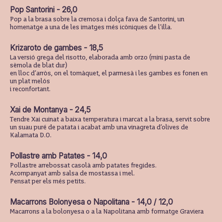
Pop Santorini - 26,0
Pop a la brasa sobre la cremosa i dolça fava de Santorini, un
homenatge a una de les imatges més icòniques de l’illa.
Krizaroto de gambes - 18,5
La versió grega del risotto, elaborada amb orzo (mini pasta de
sèmola de blat dur)
en lloc d’arròs, on el tomàquet, el parmesà i les gambes es fonen en
un plat melós
i reconfortant.
Xai de Montanya - 24,5
Tendre Xai cuinat a baixa temperatura i marcat a la brasa, servit sobre
un suau puré de patata i acabat amb una vinagreta d’olives de
Kalamata D.O.
Pollastre amb Patates - 14,0
Pollastre arrebossat casolà amb patates fregides.
Acompanyat amb salsa de mostassa i mel.
Pensat per els més petits.
Macarrons Bolonyesa o Napolitana - 14,0 / 12,0
Macarrons a la bolonyesa o a la Napolitana amb formatge Graviera