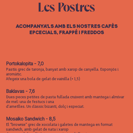
Les Postres
ACOMPANYA'LS AMB ELS NOSTRES CAFÈS
EPCECIALS, FRAPPÉ I FREDDOS
Portokalopita - 7,0
Pastís grec de taronja, banyat amb xarop de canyella. Esponjós i
aromàtic.
Afegeix una bola de gelat de vainilla (+ 1,5)
Baklavas - 7,6
Dues peces petites de pasta fullada cruixent amb mantega i almívar
de mel: una de festucs i una
d’ametlles. Un clàssic bizantí, dolç i especiat.
Mosaiko Sandwich - 8,5
El “brownie” grec de xocolata i galetes de mantega en format
sandwich, amb gelat de nata i xarop