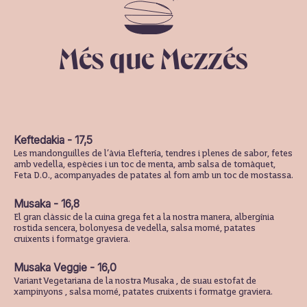
Més que Mezzés
Keftedakia - 17,5
Les mandonguilles de l’àvia Eleftería, tendres i plenes de sabor, fetes
amb vedella, espècies i un toc de menta, amb salsa de tomàquet,
Feta D.O., acompanyades de patates al forn amb un toc de mostassa.
Musaka - 16,8
El gran clàssic de la cuina grega fet a la nostra manera, albergínia
rostida sencera, bolonyesa de vedella, salsa morné, patates
cruixents i formatge graviera.
Musaka Veggie - 16,0
Variant Vegetariana de la nostra Musaka , de suau estofat de
xampinyons , salsa morné, patates cruixents i formatge graviera.