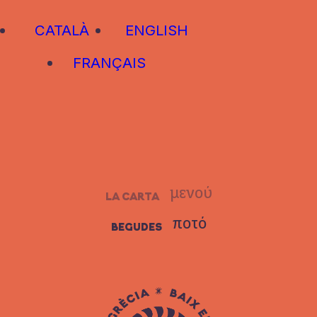
CATALÀ
ENGLISH
FRANÇAIS
μενού
LA CARTA
ποτό
BEGUDES