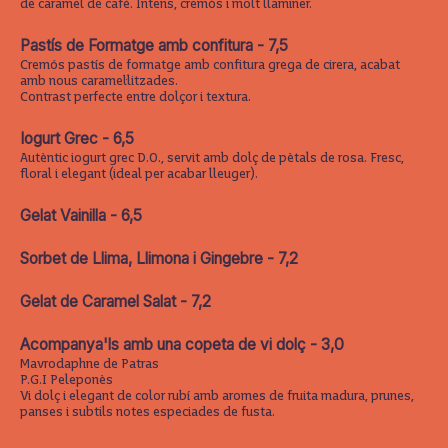
de caramel de cafè. Intens, cremós i molt llaminer.
Pastís de Formatge amb confitura - 7,5
Cremós pastís de formatge amb confitura grega de cirera, acabat
amb nous caramel·litzades.
Contrast perfecte entre dolçor i textura.
Iogurt Grec - 6,5
Autèntic iogurt grec D.O., servit amb dolç de pètals de rosa. Fresc,
floral i elegant (ideal per acabar lleuger).
Gelat Vainilla - 6,5
Sorbet de Llima, Llimona i Gingebre - 7,2
Gelat de Caramel Salat - 7,2
Acompanya'ls amb una copeta de vi dolç - 3,0
Mavrodaphne de Patras
P.G.I Peleponès
Vi dolç i elegant de color rubí amb aromes de fruita madura, prunes,
panses i subtils notes especiades de fusta.