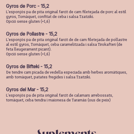
Gyros de Porc - 15,2
L'esponjós pa de pita original farcit de carn filetejada de porc al estil
gyros, Tomàquet, confitat de ceba i salsa Tzatziki.
Opció sense gluten (+1,6)
Gyros de Pollastre - 15,2
L'esponjós pa de pita original farcit de de carn filetejada de pollastre
al estil gyros, Tomàquet, ceba caramelitzada i salsa Tirokafteri (de
feta lleugerament picant).
Opció sense gluten (+1,6)
Gyros de Bifteki - 15,2
De tendre carn picada de vedella especiada amb herbes aromàtiques,
amb tomàquet, patates fregides i salsa Tzatziki.
Gyros del Mar - 15,2
L'esponjós pa de pita original farcit de calamars arrebossats,
tomàquet, ceba tendra i maionesa de Taramàs (ous de peix)