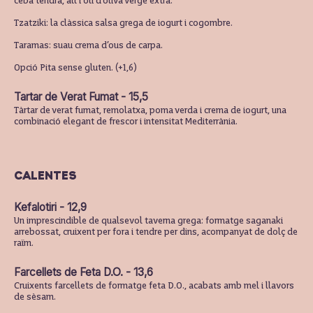
ceba tendra, all i oli d’oliva verge extra.
Tzatziki: la clàssica salsa grega de iogurt i cogombre.
Taramas: suau crema d’ous de carpa.
Opció Pita sense gluten. (+1,6)
Tartar de Verat Fumat - 15,5
Tàrtar de verat fumat, remolatxa, poma verda i crema de iogurt, una
combinació elegant de frescor i intensitat Mediterrània.
CALENTES
Kefalotiri - 12,9
Un imprescindible de qualsevol taverna grega: formatge saganaki
arrebossat, cruixent per fora i tendre per dins, acompanyat de dolç de
raïm.
Farcellets de Feta D.O. - 13,6
Cruixents farcellets de formatge feta D.O., acabats amb mel i llavors
de sèsam.